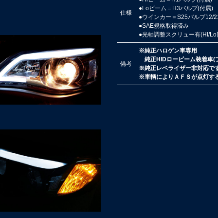
●Loビーム＝H3バルブ(付属)
仕様
●ウインカー＝S25バルブ12/
●SAE規格取得済み
●光軸調整スクリュー有(HI/L
※純正ハロゲン車専用
純正HIDロービーム装着車(
備考
※純正レベライザー非対応で
※車輌によりＡＦＳが点灯す