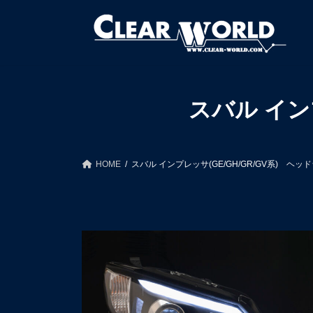
コ
ナ
ン
ビ
テ
ゲ
ン
ー
ツ
シ
へ
ョ
ス
ン
スバル イン
キ
に
ッ
移
プ
動
HOME
スバル インプレッサ(GE/GH/GR/GV系) ヘッ