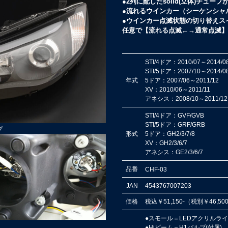
●2列に配したsolid(立体)チュー
●流れるウインカー（シーケンシャ
●ウインカー点滅状態の切り替えス
任意で【流れる点滅←→通常点滅】
STI/4ドア：2010/07～2014/0
STI/5ドア：2007/10～2014/0
年式
5ドア：2007/06～2011/12
XV：2010/06～2011/11
アネシス：2008/10～2011/12
STI/4ドア：
GVF/GVB
STI/5ドア：
GRF/GRB
プ
形式
5ドア：
GH2/3/7/8
XV：
GH2/3/6/7
アネシス：
GE2/3/6/7
品番
CHF-03
JAN
4543767007203
価格
税込
￥51,150-（税別￥46,50
●スモール＝LEDアクリルラ
●Hiビーム＝H1バルブ(付属)