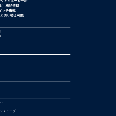
ブがリアビューを一新
ル）機能搭載
イッチ搭載
と切り替え可能
8
8
0-）
インチューブ