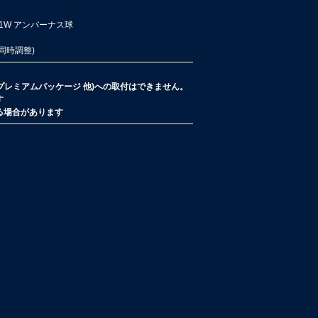
21W アンバーナス球
o同時調整)
プレミアムパッケージ 他)への取付はできません。
す
る場合があります