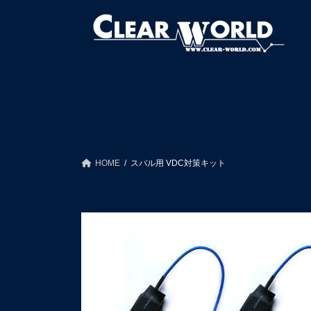
コ
ナ
ン
ビ
テ
ゲ
ン
ー
ツ
シ
へ
ョ
ス
ン
キ
に
ッ
移
プ
動
HOME
スバル用 VDC対策キット