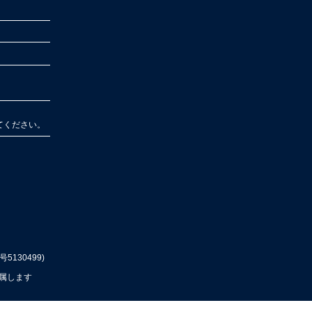
てく
ださい。
号5130499)
属します