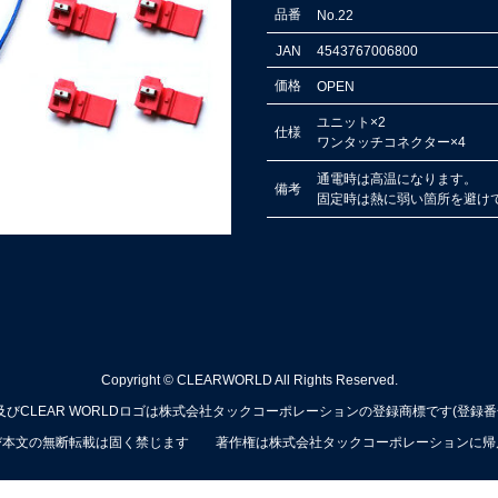
品番
No.22
JAN
4543767006800
価格
OPEN
ユニット×2
仕様
ワンタッチコネクター×4
通電時は高温になります。
備考
固定時は熱に弱い箇所
を
避け
Copyright © CLEARWORLD All Rights Reserved.
びCLEAR WORLDロゴは株式会社タックコーポレーションの登録商標です(登録番
び本文の無断転載は固く禁じます 著作権は株式会社タックコーポレーションに帰