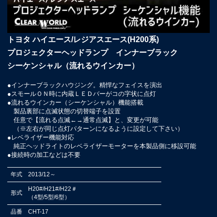
トヨタ ハイエース/レジアスエース(H200系)
プロジェクターヘッドランプ インナーブラック
シーケンシャル（流れるウインカー）
●インナーブラックハウジング。精悍なフェイスを演出
●スモールＯＮ時に内蔵ＬＥＤバーがコの字状に点灯
●流れるウインカー（シーケンシャル）機能搭載
製品裏部に点滅状態の切替端子を設置
任意で【流れる点滅←→通常点滅】と、変更が可能
（※左右が同じ点灯パターンになるように設定して下さい）
●レベライザー機能対応
純正ヘッドライトのレベライザーモーターを本製品側に移設可能
●接続時の加工などは不要
年式
2013/12～
H20#/H21#/H22＃
形式
（4型/5型/6型）
品番
CHT-17