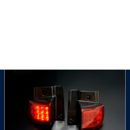
↑SMT-07CS
【スモーク】
ニッサン
クリスタルサイドマーカー
NISSAN
エルグランド
（E51系） ELGRAND
エルグランド（E51後期）